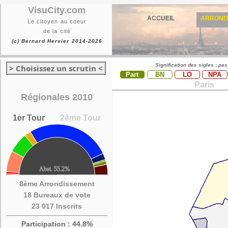
VisuCity.com
ACCUEIL
ARROND
Le citoyen au coeur
de la cité
(c) Bernard Hervier 2014-2026
Signification des sigles : pa
> Choisissez un scrutin <
Part
BN
LO
NPA
Paris
Régionales 2010
1er Tour
2ème Tour
8ème Arrondissement
18 Bureaux de vote
23 017 Inscrits
Participation : 44.8%