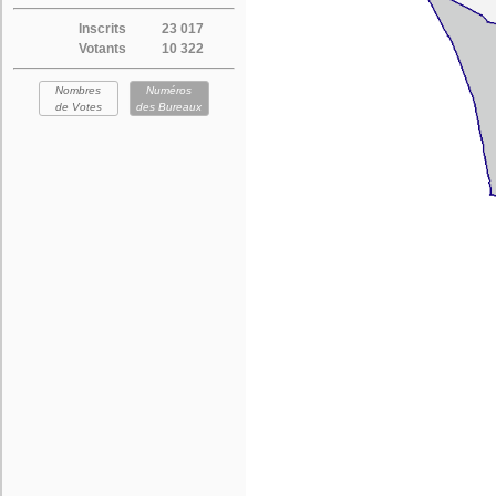
Inscrits
23 017
Votants
10 322
Nombres
Numéros
de Votes
des Bureaux