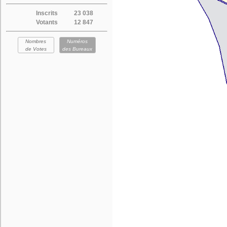
Inscrits
23 038
Votants
12 847
Nombres
Numéros
de Votes
des Bureaux