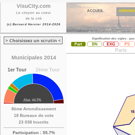
VisuCity.com
ACCUEIL
ARROND
Le citoyen au coeur
de la cité
(c) Bernard Hervier 2014-2026
Signification des sigles : pa
> Choisissez un scrutin <
Part
BN
EXG
PS
Paris
Municipales 2014
1er Tour
2ème Tour
8ème Arrondissement
18 Bureaux de vote
23 038 Inscrits
Participation : 55.7%