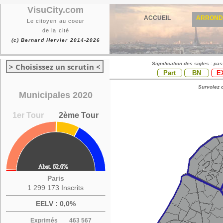
VisuCity.com
ACCUEIL
ARROND
Le citoyen au coeur
de la cité
(c) Bernard Hervier 2014-2026
Signification des sigles : pa
> Choisissez un scrutin <
Part
BN
E
Survolez c
Municipales 2020
1er Tour
2ème Tour
Paris
1 299 173 Inscrits
EELV : 0,0%
Exprimés
463 567