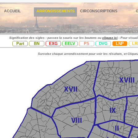
ACCUEIL
ARRONDISSEMENTS
CIRCONSCRIPTIONS
Signification des sigles : passez la souris sur les boutons ou
cliquez ici
- Pour visual
Part
BN
EXG
EELV
PS
DVG
LNP
LR
Survolez chaque arrondissement pour voir les résultats, et Cliquez