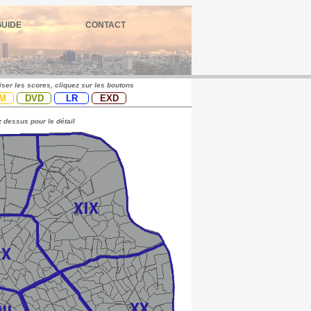
GUIDE
CONTACT
iser les scores, cliquez sur les boutons
M
DVD
LR
EXD
 dessus pour le détail