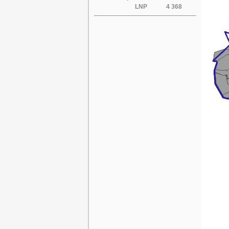
LNP
4 368