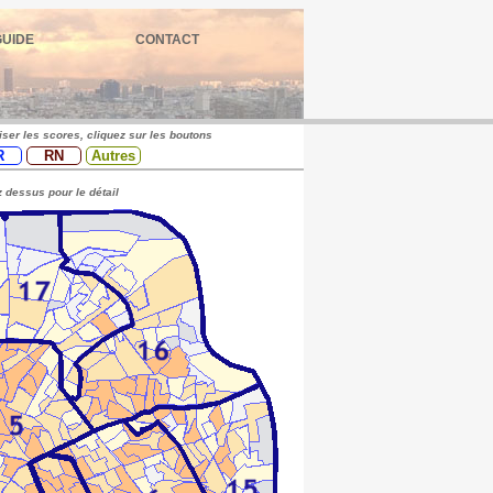
GUIDE
CONTACT
iser les scores, cliquez sur les boutons
R
RN
Autres
 dessus pour le détail