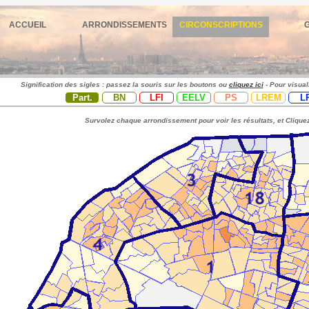
ACCUEIL
ARRONDISSEMENTS
CIRCONSCRIPTIONS
Signification des sigles : passez la souris sur les boutons ou
cliquez ici
- Pour visual
Part.
BN
LFI
EELV
PS
LREM
L
Survolez chaque arrondissement pour voir les résultats, et Cliquez