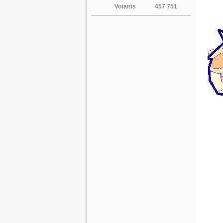
Votants
457 751