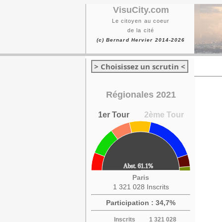
VisuCity.com
Le citoyen au coeur
de la cité
(c) Bernard Hervier 2014-2026
> Choisissez un scrutin <
Régionales 2021
1er Tour
2ème Tour
Paris
1 321 028 Inscrits
Participation : 34,7%
Inscrits
1 321 028