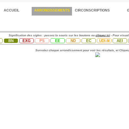
ACCUEIL
ARRONDISSEMENTS
CIRCONSCRIPTIONS
Signification des sigles : passez la souris sur les boutons ou
cliquez ici
- Pour visual
BN
EXG
PS
EE
ND
EC
UDI-M
AEI
Survolez chaque arrondissement pour voir les résultats, et Cliquez