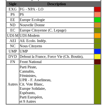
Sigle
Description
EXG
FG - NPA - LO
PS
PS
EE
Europe Ecologie
ND
Nouvelle Donne
EC
Europe Citoyenne (C. Lepage)
UDI-M
UDI-Modem
AEI
All. Ecolo. Indép.
NC
Nous Citoyens
UMP
UMP
DVD
Debout la France, Force Vie (Ch. Boutin),
FN
Front National
Parti Pirate,
Cannabis,
Féministes,
UPR - F. Asselineau,
Autres
Cit. Vote Blanc,
Europe Solidaire,
Espéranto,
Parti Européen,
et 9 Autres