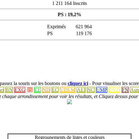
1 211 164 Inscrits
PS : 19,2%
Exprimés
621 964
PS
119 176
: passez la souris sur les boutons ou
cliquez ici
- Pour visualiser les score
rt
BN
EXG
PS
EE
ND
EC
UDI-M
AEI
NC
UMP
DVD
FN
Autr
 chaque arrondissement pour voir les résultats, et Cliquez dessus pour 
Regroupements de listes et couleurs