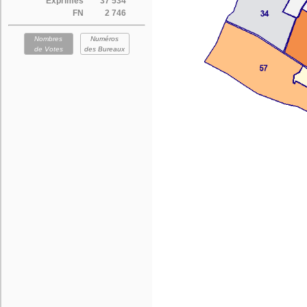
Exprimés
37 534
FN
2 746
Nombres
Numéros
de Votes
des Bureaux