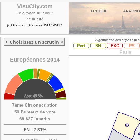
VisuCity.com
ACCUEIL
ARROND
Le citoyen au coeur
de la cité
(c) Bernard Hervier 2014-2026
Signification des sigles : pa
> Choisissez un scrutin <
Part
BN
EXG
PS
Paris
Européennes 2014
7ème Circonscription
50 Bureaux de vote
69 827 Inscrits
FN : 7.31%