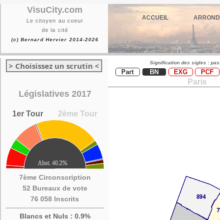
VisuCity.com
ACCUEIL
ARROND
Le citoyen au coeur
de la cité
(c) Bernard Hervier 2014-2026
Signification des sigles : pa
> Choisissez un scrutin <
Part
BN
EXG
PCF
Paris
Législatives 2017
1er Tour
2ème Tour
7ème Circonscription
52 Bureaux de vote
76 058 Inscrits
Blancs et Nuls : 0.9%