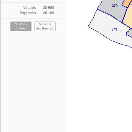
Votants
28 668
Exprimés
28 169
Nombres
Numéros
de Votes
des Bureaux