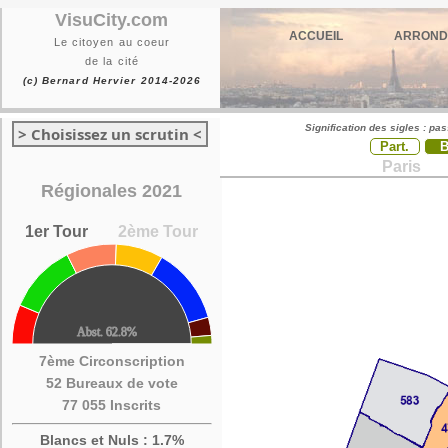
VisuCity.com
ACCUEIL
ARROND
Le citoyen au coeur
de la cité
(c) Bernard Hervier 2014-2026
Signification des sigles : pa
> Choisissez un scrutin <
Part.
Paris
Régionales 2021
1er Tour
2ème Tour
7ème Circonscription
52 Bureaux de vote
77 055 Inscrits
Blancs et Nuls : 1.7%