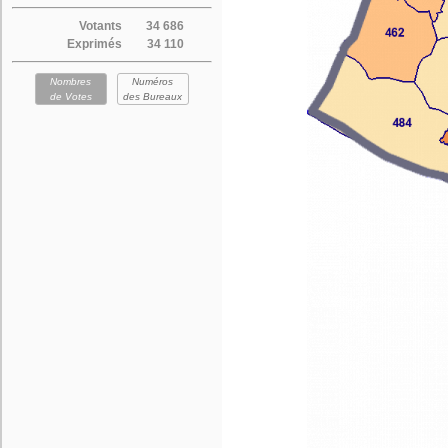
Votants
34 686
Exprimés
34 110
Nombres
Numéros
de Votes
des Bureaux