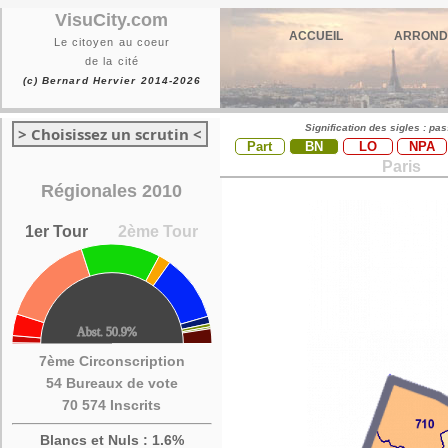
VisuCity.com
ACCUEIL
ARROND
Le citoyen au coeur
de la cité
(c) Bernard Hervier 2014-2026
Signification des sigles : pa
> Choisissez un scrutin <
Part
BN
LO
NPA
Paris
Régionales 2010
1er Tour
2ème Tour
7ème Circonscription
54 Bureaux de vote
70 574 Inscrits
Blancs et Nuls : 1.6%