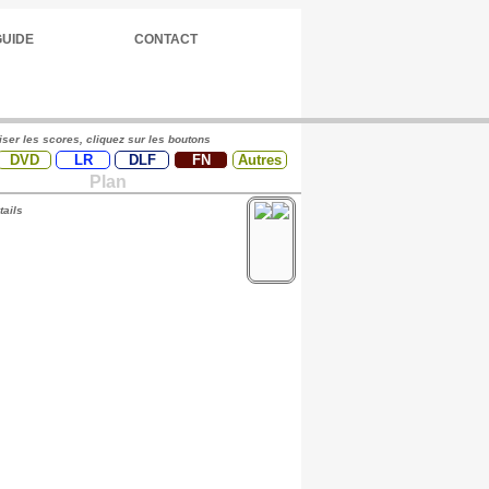
GUIDE
CONTACT
iser les scores, cliquez sur les boutons
DVD
LR
DLF
FN
Autres
Plan
tails