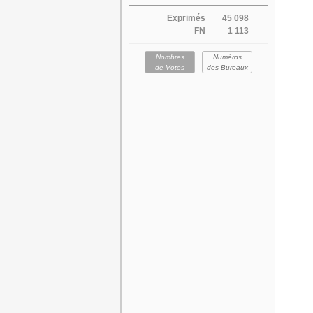
Exprimés
45 098
FN
1 113
Nombres
Numéros
de Votes
des Bureaux