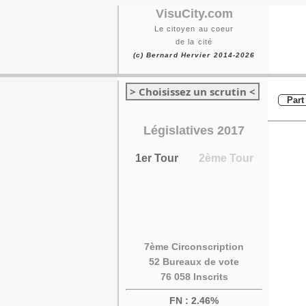
VisuCity.com
Le citoyen au coeur
de la cité
(c) Bernard Hervier 2014-2026
> Choisissez un scrutin <
Part
Législatives 2017
1er Tour
2ème Tour
7ème Circonscription
52 Bureaux de vote
76 058 Inscrits
FN : 2.46%