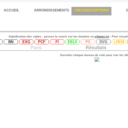
ACCUEIL
ARRONDISSEMENTS
CIRCONSCRIPTIONS
Signification des sigles : passez la souris sur les boutons ou
cliquez ici
- Pour visual
BN
EXG
PCF
FI
EELV
PS
DVG
LREM
Paris
Résultats
Survolez chaque bureau de vote pour voir les dé