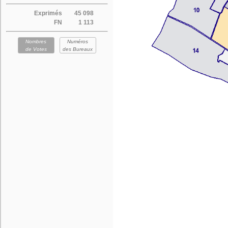
Exprimés
45 098
FN
1 113
Nombres
Numéros
de Votes
des Bureaux