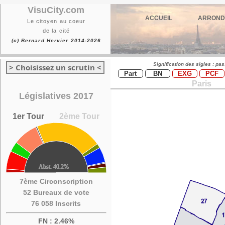
VisuCity.com
ACCUEIL
ARROND
Le citoyen au coeur
de la cité
(c) Bernard Hervier 2014-2026
Signification des sigles : pa
> Choisissez un scrutin <
Part
BN
EXG
PCF
Paris
Législatives 2017
1er Tour
2ème Tour
7ème Circonscription
52 Bureaux de vote
76 058 Inscrits
FN : 2.46%