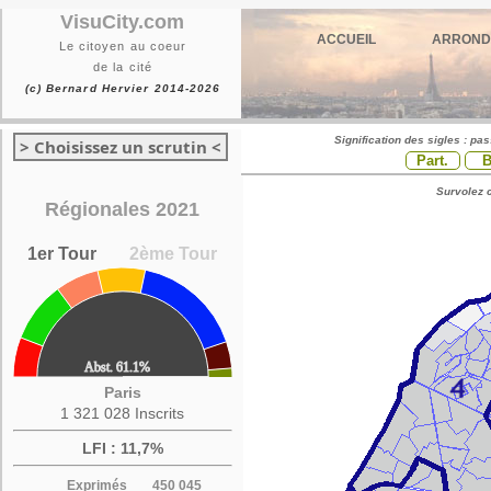
VisuCity.com
ACCUEIL
ARROND
Le citoyen au coeur
de la cité
(c) Bernard Hervier 2014-2026
Signification des sigles : pa
> Choisissez un scrutin <
Part.
Survolez c
Régionales 2021
1er Tour
2ème Tour
Paris
1 321 028 Inscrits
LFI : 11,7%
Exprimés
450 045