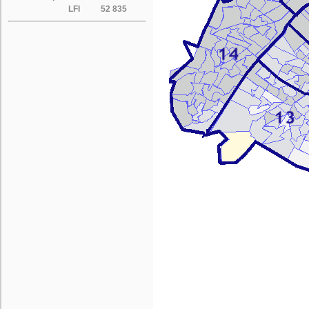
LFI
52 835