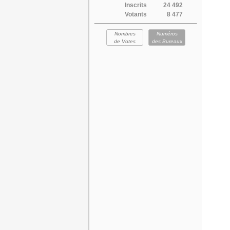
Inscrits
24 492
Votants
8 477
Nombres
Numéros
de Votes
des Bureaux