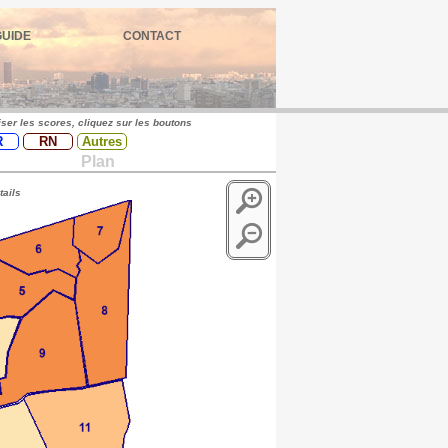
GUIDE
CONTACT
iser les scores, cliquez sur les boutons
R
RN
Autres
Plan
tails