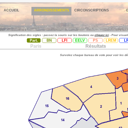
ACCUEIL
ARRONDISSEMENTS
CIRCONSCRIPTIONS
Signification des sigles : passez la souris sur les boutons ou
cliquez ici
- Pour visual
Part.
BN
LFI
EELV
PS
LREM
L
Paris
Résultats
Survolez chaque bureau de vote pour voir les dé