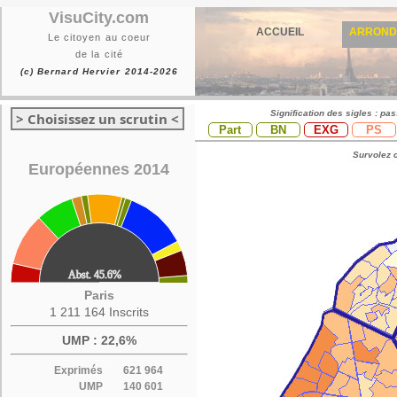
VisuCity.com
ACCUEIL
ARROND
Le citoyen au coeur
de la cité
(c) Bernard Hervier 2014-2026
Signification des sigles : pa
> Choisissez un scrutin <
Part
BN
EXG
PS
Survolez c
Européennes 2014
Paris
1 211 164 Inscrits
UMP : 22,6%
Exprimés
621 964
UMP
140 601